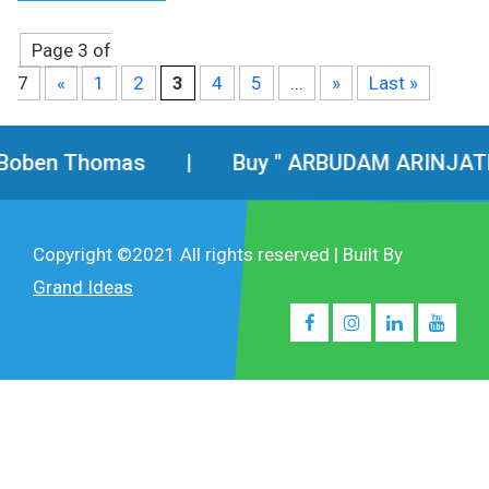
Page 3 of
7
«
1
2
3
4
5
...
»
Last »
Thomas
|
Buy " ARBUDAM ARINJATHINUMAP
Copyright ©2021 All rights reserved | Built By
Grand Ideas