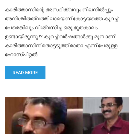
കാരിത്താസിന്റെ അസ്ഥിത്വവും നിലനിൽപ്പും
അനിശ്ചിതത്വത്തിലായെന്ന് കോട്ടയത്തെ കുറച്ച്
പേരെങ്കിലും വിശ്വസിച്ച ഒരു ഭൂതകാലം
ഉണ്ടായിരുന്നു.!? കുറച്ച് വർഷങ്ങൾക്കു മുമ്പാണ്.
കാരിത്താസിന് തൊട്ടടുത്ത് മാതാ എന്ന് പേരുള്ള
ഹോസ്പിറ്റൽ…
READ MORE