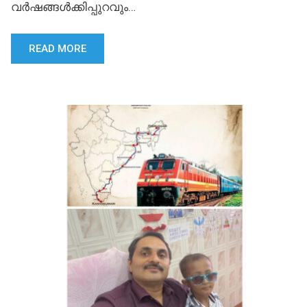
വർഷങ്ങൾക്കിപ്പുറവും…
READ MORE