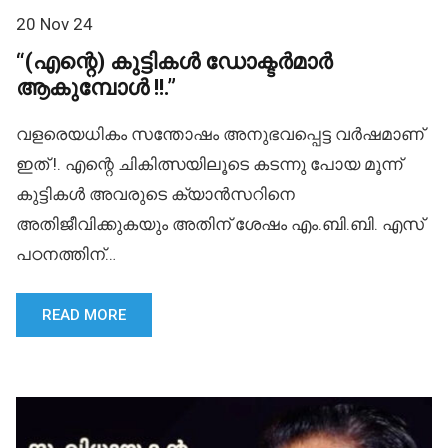
20 Nov 24
“(എന്റെ) കുട്ടികൾ ഡോക്ടർമാർ
ആകുമ്പോൾ !!.”
വളരെയധികം സന്തോഷം അനുഭവപ്പെട്ട വർഷമാണ്
ഇത് !. എന്റെ ചികിത്സയിലൂടെ കടന്നു പോയ മൂന്ന്
കുട്ടികൾ അവരുടെ ക്യാൻസറിനെ
അതിജീവിക്കുകയും അതിന് ശേഷം എം.ബി.ബി. എസ്
പഠനത്തിന്…
READ MORE