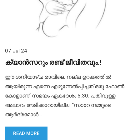
07 Jul 24
ക്യാൻസറും രണ്ട് ജീവിതവും.!
ഈ ശനിയാഴ്ച രാവിലെ നല്ല ഉറക്കത്തിൽ
ആയിരുന്ന എന്നെ എഴുന്നേൽപ്പിച്ചത് ഒരു ഫോൺ
കോളാണ്. സമയം ഏകദേശം 5:30. പതിവുള്ള
അലാറം അടിക്കാറായില്ല. “സാറേ നമ്മുടെ
ആർദ്രമോൾ…
READ MORE