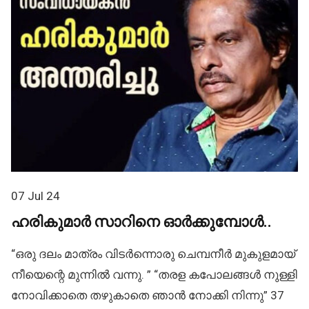
07 Jul 24
ഹരികുമാർ സാറിനെ ഓർക്കുമ്പോൾ..
“ഒരു ദലം മാത്രം വിടർന്നൊരു ചെമ്പനീർ മുകുളമായ്
നീയെന്റെ മുന്നിൽ വന്നു. ” “തരള കപോലങ്ങൾ നുള്ളി
നോവിക്കാതെ തഴുകാതെ ഞാൻ നോക്കി നിന്നു” 37