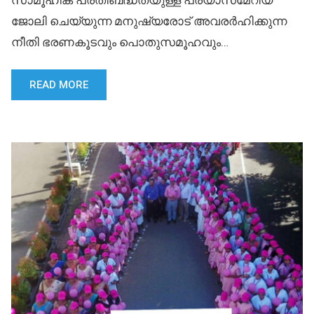
സാമൂഹിക പ്രതിബദ്ധതയുള്ള പ്രയാസമേറിയ
ജോലി ചെയ്യുന്ന മനുഷ്യരോട് അവരർഹിക്കുന്ന
നീതി ഭരണകൂടവും പൊതുസമൂഹവും…
READ MORE