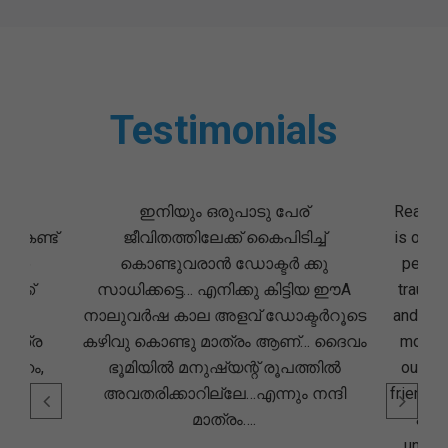
Testimonials
ക
ഇനിയും ഒരുപാടു പേര്
Really 
െ കണ്ട്
ജീവിതത്തിലേക്ക് കൈപിടിച്ച്
is one o
“2016
കൊണ്ടുവരാൻ ഡോക്ടർ ക്കു
people
ക്ക്
സാധിക്കട്ടെ… എനിക്കു കിട്ടിയ ഈA
traumat
ംസ്
നാലുവർഷ കാല അളവ് ഡോക്ടർറൂടെ
and a n
.എത്ര
കഴിവു കൊണ്ടു മാത്രം ആണ്… ദൈവം
most o
്നേഹം,
ഭൂമിയിൽ മനുഷ്യന്റ് രൂപത്തിൽ
our pg
യാൻ
അവതരിക്കാറില്ലേ…എന്നും നന്ദി
friends 
മാത്രം….
a con
unders