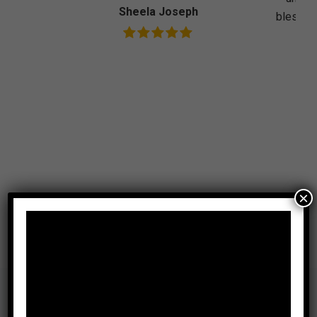
Sheela Joseph
bless yo
×